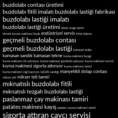
buzdolabı contası üretimi
buzdolabı fitili imalatı
buzdolabı lastiği fabrikası
buzdolabı lastiği imalatı
buzdolabı lastiği üretimi
döner ocağı tamiri
endüstriyel servis
ekmek kesme makinesi bıçak
fritöz bakımı
geçmeli buzdolabı contası
geçmeli buzdolabı lastiği
kamasan araba
kamasan sandık
kamasan tekne
kıyma makinesi bıçağı
kıyma makinesi eti çekmiyor
kıyma makinesi gürültülü çalışıyor
kıyma makinesi servisi
kıyma makinesi sigorta attırıyor
kıyma makinesi tamiri
manyetikli dolap contası
kıyma makinesi yağ kaçırıyor
lojistik sandığı
mikser teli tamiri
mikser teli
mıknatıslı buzdolabı fitili
mıknatıslı tezgah buzdolabı lastiği
paslanmaz çay makinası tamiri
patates makinesi kayış
patates soyma makinesi tamiri
sigorta attıran çaycı servisi