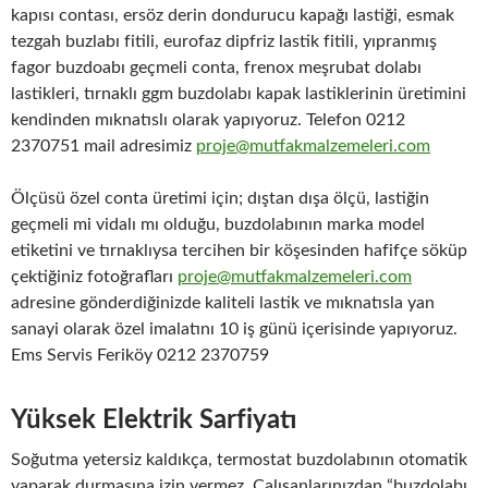
kapısı contası, ersöz derin dondurucu kapağı lastiği, esmak
tezgah buzlabı fitili, eurofaz dipfriz lastik fitili, yıpranmış
fagor buzdoabı geçmeli conta, frenox meşrubat dolabı
lastikleri, tırnaklı ggm buzdolabı kapak lastiklerinin üretimini
kendinden mıknatıslı olarak yapıyoruz. Telefon 0212
2370751 mail adresimiz
proje@mutfakmalzemeleri.com
Ölçüsü özel conta üretimi için; dıştan dışa ölçü, lastiğin
geçmeli mi vidalı mı olduğu, buzdolabının marka model
etiketini ve tırnaklıysa tercihen bir köşesinden hafifçe söküp
çektiğiniz fotoğrafları
proje@mutfakmalzemeleri.com
adresine gönderdiğinizde kaliteli lastik ve mıknatısla yan
sanayi olarak özel imalatını 10 iş günü içerisinde yapıyoruz.
Ems Servis Feriköy 0212 2370759
Yüksek Elektrik Sarfiyatı
Soğutma yetersiz kaldıkça, termostat buzdolabının otomatik
yaparak durmasına izin vermez. Çalışanlarınızdan “buzdolabı