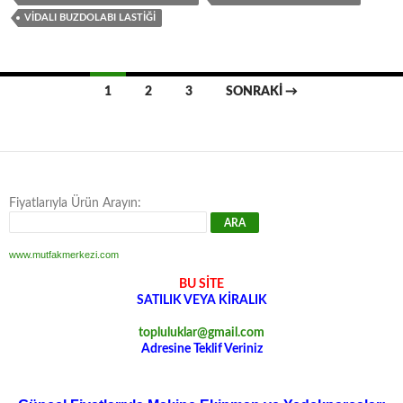
VIDALI BUZDOLABI LASTIĞI
Yazı
1
2
3
SONRAKI →
dolaşımı
Fiyatlarıyla Ürün Arayın:
www.mutfakmerkezi.com
BU SİTE
SATILIK VEYA KİRALIK
topluluklar@gmail.com
Adresine Teklif Veriniz