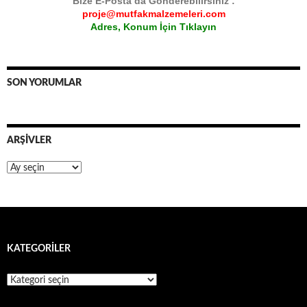
Bize E-Posta da Gönderebilirsiniz :
proje@mutfakmalzemeleri.com
Adres, Konum İçin Tıklayın
SON YORUMLAR
ARŞIVLER
Arşivler
KATEGORILER
Kategoriler