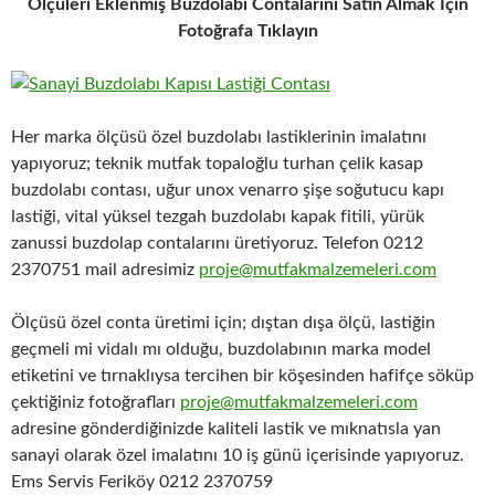
Ölçüleri Eklenmiş Buzdolabı Contalarını Satın Almak İçin
Fotoğrafa Tıklayın
Her marka ölçüsü özel buzdolabı lastiklerinin imalatını
yapıyoruz; teknik mutfak topaloğlu turhan çelik kasap
buzdolabı contası, uğur unox venarro şişe soğutucu kapı
lastiği, vital yüksel tezgah buzdolabı kapak fitili, yürük
zanussi buzdolap contalarını üretiyoruz. Telefon 0212
2370751 mail adresimiz
proje@mutfakmalzemeleri.com
Ölçüsü özel conta üretimi için; dıştan dışa ölçü, lastiğin
geçmeli mi vidalı mı olduğu, buzdolabının marka model
etiketini ve tırnaklıysa tercihen bir köşesinden hafifçe söküp
çektiğiniz fotoğrafları
proje@mutfakmalzemeleri.com
adresine gönderdiğinizde kaliteli lastik ve mıknatısla yan
sanayi olarak özel imalatını 10 iş günü içerisinde yapıyoruz.
Ems Servis Feriköy 0212 2370759