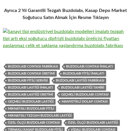
Ayrıca 2 Yıl Garantili Tezgah Buzdolabı, Kasap Depo Market
Soğutucu Satın Almak İçin Resme Tıklayın
BUZDOLABI CONTASI FABRIKASI
BUZDOLABI CONTASI IMALATI
BUZDOLABI CONTASI ÜRETIMI
BUZDOLABI FITILI IMALATI
BUZDOLABI FITILI SERVISI
BUZDOLABI LASTIĞI FABRIKASI
BUZDOLABI LASTIĞI IMALATI
BUZDOLABI LASTIĞI TAMIRI
BUZDOLABI LASTIĞI ÜRETIMI
GEÇMELI BUZDOLABI CONTASI
GEÇMELI BUZDOLABI LASTIĞI
MANYETIKLI DOLAP CONTASI
MIKNATISLI BUZDOLABI FITILI
MIKNATISLI TEZGAH BUZDOLABI LASTIĞI
ÖZEL ÖLÇÜ BUZDOLABI CONTASI
ÖZEL ÖLÇÜ BUZDOLABI LASTIĞI
TIRNAKLI KASAP BUZDOLABI FITILI
VIDALI BUZDOLABI CONTASI