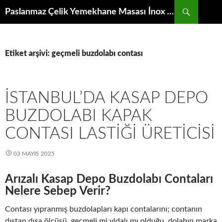
İçeriğe
Ara
Paslanmaz Çelik Yemekhane Masası İnox Krom Bulaşıkhane Evyesi Tezgahı
atla
Etiket arşivi: geçmeli buzdolabı contası
İSTANBUL’DA KASAP DEPO
BUZDOLABI KAPAK
CONTASI LASTIĞI ÜRETICISI
03 MAYIS 2025
Arızalı Kasap Depo Buzdolabı Contaları
Nelere Sebep Verir?
Contası yıpranmış buzdolapları kapı contalarını; contanın
dıştan dışa ölçüsü, geçmeli mi vidalı mı olduğu, dolabın marka