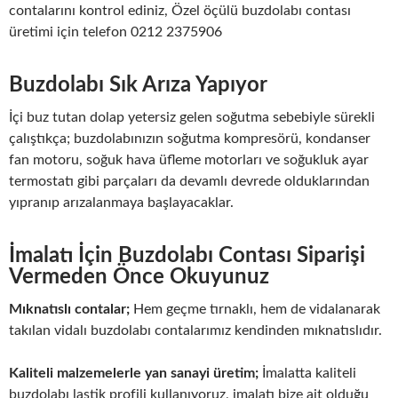
contalarını kontrol ediniz, Özel öçülü buzdolabı contası
üretimi için telefon 0212 2375906
Buzdolabı Sık Arıza Yapıyor
İçi buz tutan dolap yetersiz gelen soğutma sebebiyle sürekli
çalıştıkça; buzdolabınızın soğutma kompresörü, kondanser
fan motoru, soğuk hava üfleme motorları ve soğukluk ayar
termostatı gibi parçaları da devamlı devrede olduklarından
yıpranıp arızalanmaya başlayacaklar.
İmalatı İçin Buzdolabı Contası Siparişi
Vermeden Önce Okuyunuz
Mıknatıslı contalar;
Hem geçme tırnaklı, hem de vidalanarak
takılan vidalı buzdolabı contalarımız kendinden mıknatıslıdır.
Kaliteli malzemelerle yan sanayi üretim;
İmalatta kaliteli
buzdolabı lastik profili kullanıyoruz, imalatı bize ait olduğu