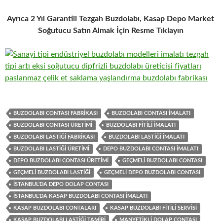
Ayrıca 2 Yıl Garantili Tezgah Buzdolabı, Kasap Depo Market
Soğutucu Satın Almak İçin Resme Tıklayın
BUZDOLABI CONTASI FABRIKASI
BUZDOLABI CONTASI IMALATI
BUZDOLABI CONTASI ÜRETIMI
BUZDOLABI FITILI IMALATI
BUZDOLABI LASTIĞI FABRIKASI
BUZDOLABI LASTIĞI IMALATI
BUZDOLABI LASTIĞI ÜRETIMI
DEPO BUZDOLABI CONTASI IMALATI
DEPO BUZDOLABI CONTASI ÜRETIMI
GEÇMELI BUZDOLABI CONTASI
GEÇMELI BUZDOLABI LASTIĞI
GEÇMELI DEPO BUZDOLABI CONTASI
İSTANBUL'DA DEPO DOLAP CONTASI
İSTANBUL'DA KASAP BUZDOLABI CONTASI IMALATI
KASAP BUZDOLABI CONTALARI
KASAP BUZDOLABI FITILI SERVISI
KASAP BUZDOLABI LASTIĞI TAMIRI
MANYETIKLI DOLAP CONTASI