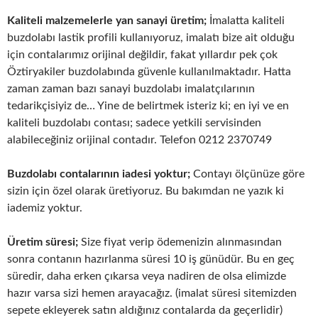
Kaliteli malzemelerle yan sanayi üretim;
İmalatta kaliteli
buzdolabı lastik profili kullanıyoruz, imalatı bize ait olduğu
için contalarımız orijinal değildir, fakat yıllardır pek çok
Öztiryakiler buzdolabında güvenle kullanılmaktadır. Hatta
zaman zaman bazı sanayi buzdolabı imalatçılarının
tedarikçisiyiz de… Yine de belirtmek isteriz ki; en iyi ve en
kaliteli buzdolabı contası; sadece yetkili servisinden
alabileceğiniz orijinal contadır. Telefon 0212 2370749
Buzdolabı contalarının iadesi yoktur;
Contayı ölçünüze göre
sizin için özel olarak üretiyoruz. Bu bakımdan ne yazık ki
iademiz yoktur.
Üretim süresi;
Size fiyat verip ödemenizin alınmasından
sonra contanın hazırlanma süresi 10 iş günüdür. Bu en geç
süredir, daha erken çıkarsa veya nadiren de olsa elimizde
hazır varsa sizi hemen arayacağız. (imalat süresi sitemizden
sepete ekleyerek satın aldığınız contalarda da geçerlidir)