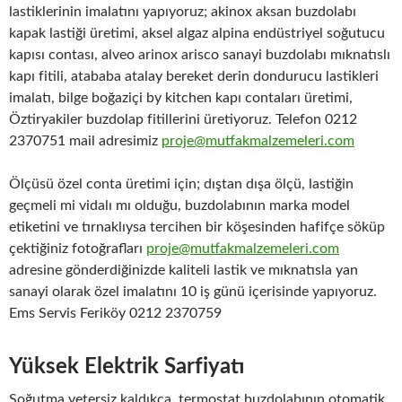
lastiklerinin imalatını yapıyoruz; akinox aksan buzdolabı
kapak lastiği üretimi, aksel algaz alpina endüstriyel soğutucu
kapısı contası, alveo arinox arisco sanayi buzdolabı mıknatıslı
kapı fitili, atababa atalay bereket derin dondurucu lastikleri
imalatı, bilge boğaziçi by kitchen kapı contaları üretimi,
Öztiryakiler buzdolap fitillerini üretiyoruz. Telefon 0212
2370751 mail adresimiz
proje@mutfakmalzemeleri.com
Ölçüsü özel conta üretimi için; dıştan dışa ölçü, lastiğin
geçmeli mi vidalı mı olduğu, buzdolabının marka model
etiketini ve tırnaklıysa tercihen bir köşesinden hafifçe söküp
çektiğiniz fotoğrafları
proje@mutfakmalzemeleri.com
adresine gönderdiğinizde kaliteli lastik ve mıknatısla yan
sanayi olarak özel imalatını 10 iş günü içerisinde yapıyoruz.
Ems Servis Feriköy 0212 2370759
Yüksek Elektrik Sarfiyatı
Soğutma yetersiz kaldıkça, termostat buzdolabının otomatik