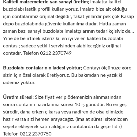
Kaliteli malzemelerle yan sanayi üretim;
İmalatta kaliteli
buzdolabı lastik profili kullanıyoruz, imalatı bize ait olduğu
için contalarımız orijinal değildir, fakat yıllardır pek çok Kasap
depo buzdolabında güvenle kullanılmaktadır. Hatta zaman
zaman bazı sanayi buzdolabı imalatçılarının tedarikçisiyiz de…
Yine de belirtmek isteriz ki; en iyi ve en kaliteli buzdolabı
contası; sadece yetkili servisinden alabileceğiniz orijinal
contadır. Telefon 0212 2370749
Buzdolabı contalarının iadesi yoktur;
Contayı ölçünüze göre
sizin için özel olarak üretiyoruz. Bu bakımdan ne yazık ki
iademiz yoktur.
Üretim süresi;
Size fiyat verip ödemenizin alınmasından
sonra contanın hazırlanma süresi 10 iş günüdür. Bu en geç
süredir, daha erken çıkarsa veya nadiren de olsa elimizde
hazır varsa sizi hemen arayacağız. (imalat süresi sitemizden
sepete ekleyerek satın aldığınız contalarda da geçerlidir)
Telefon 0212 2370750