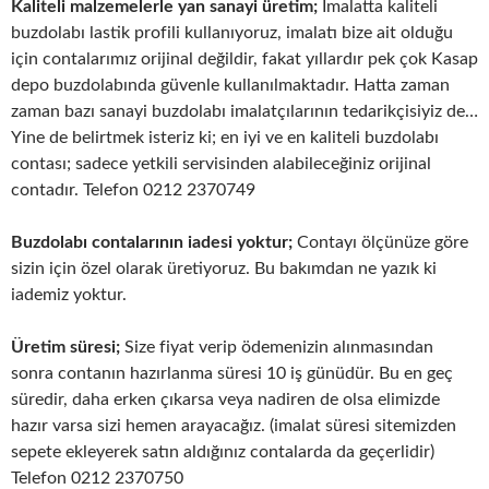
Kaliteli malzemelerle yan sanayi üretim;
İmalatta kaliteli
buzdolabı lastik profili kullanıyoruz, imalatı bize ait olduğu
için contalarımız orijinal değildir, fakat yıllardır pek çok Kasap
depo buzdolabında güvenle kullanılmaktadır. Hatta zaman
zaman bazı sanayi buzdolabı imalatçılarının tedarikçisiyiz de…
Yine de belirtmek isteriz ki; en iyi ve en kaliteli buzdolabı
contası; sadece yetkili servisinden alabileceğiniz orijinal
contadır. Telefon 0212 2370749
Buzdolabı contalarının iadesi yoktur;
Contayı ölçünüze göre
sizin için özel olarak üretiyoruz. Bu bakımdan ne yazık ki
iademiz yoktur.
Üretim süresi;
Size fiyat verip ödemenizin alınmasından
sonra contanın hazırlanma süresi 10 iş günüdür. Bu en geç
süredir, daha erken çıkarsa veya nadiren de olsa elimizde
hazır varsa sizi hemen arayacağız. (imalat süresi sitemizden
sepete ekleyerek satın aldığınız contalarda da geçerlidir)
Telefon 0212 2370750