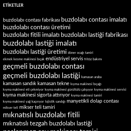
ETIKETLER
buzdolabı contası imalatı
buzdolabı contası fabrikası
buzdolabı contası üretimi
buzdolabı fitili imalatı
buzdolabı lastiği fabrikası
buzdolabı lastiği imalatı
buzdolabı lastiği üretimi
döner ocağı tamiri
endüstriyel servis
ekmek kesme makinesi bıçak
fritöz bakımı
geçmeli buzdolabı contası
geçmeli buzdolabı lastiği
kamasan araba
kamasan sandık
kamasan tekne
kıyma makinesi bıçağı
kıyma makinesi eti çekmiyor
kıyma makinesi gürültülü çalışıyor
kıyma makinesi servisi
kıyma makinesi sigorta attırıyor
kıyma makinesi tamiri
manyetikli dolap contası
kıyma makinesi yağ kaçırıyor
lojistik sandığı
mikser teli tamiri
mikser teli
mıknatıslı buzdolabı fitili
mıknatıslı tezgah buzdolabı lastiği