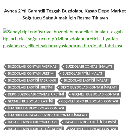
Ayrıca 2 Yıl Garantili Tezgah Buzdolabı, Kasap Depo Market
Soğutucu Satın Almak İçin Resme Tıklayın
BUZDOLABI CONTASI FABRIKASI
BUZDOLABI CONTASI IMALATI
BUZDOLABI CONTASI ÜRETIMI
BUZDOLABI FITILI IMALATI
BUZDOLABI LASTIĞI FABRIKASI
BUZDOLABI LASTIĞI IMALATI
BUZDOLABI LASTIĞI ÜRETIMI
DEPO BUZDOLABI CONTASI IMALATI
DEPO BUZDOLABI CONTASI ÜRETIMI
GEÇMELI BUZDOLABI CONTASI
GEÇMELI BUZDOLABI LASTIĞI
GEÇMELI DEPO BUZDOLABI CONTASI
İSTANBUL'DA DEPO DOLAP CONTASI
İSTANBUL'DA KASAP BUZDOLABI CONTASI IMALATI
KASAP BUZDOLABI CONTALARI
KASAP BUZDOLABI FITILI SERVISI
KASAP BUZDOLABI LASTIĞI TAMIRI
MANYETIKLI DOLAP CONTASI