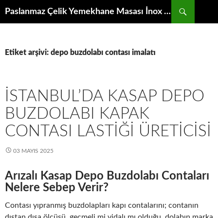
İçeriğe
Ara
Paslanmaz Çelik Yemekhane Masası İnox Krom Bulaşıkhane Evyesi Tezgahı
atla
Etiket arşivi: depo buzdolabı contası imalatı
İSTANBUL’DA KASAP DEPO
BUZDOLABI KAPAK
CONTASI LASTIĞI ÜRETICISI
03 MAYIS 2025
Arızalı Kasap Depo Buzdolabı Contaları
Nelere Sebep Verir?
Contası yıpranmış buzdolapları kapı contalarını; contanın
dıştan dışa ölçüsü, geçmeli mi vidalı mı olduğu, dolabın marka