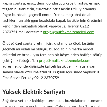
kapısı contası, ersöz derin dondurucu kapağı lastiği, esmak
tezgah buzlabı fitili, eurofaz dipfriz lastik fitili, yıpranmış
fagor buzdoabı geçmeli conta, frenox meşrubat dolabı
lastikleri, tırnaklı ggm buzdolabı kapak lastiklerinin üretimini
kendinden mıknatıslı olarak yapıyoruz. Telefon 0212
2370751 mail adresimiz
proje@mutfakmalzemeleri.com
Ölçüsü özel conta üretimi için; dıştan dışa ölçü, lastiğin
geçmeli mi vidalı mı olduğu, buzdolabının marka model
etiketini ve tırnaklıysa tercihen bir köşesinden hafifçe söküp
çektiğiniz fotoğrafları
proje@mutfakmalzemeleri.com
adresine gönderdiğinizde kaliteli lastik ve mıknatısla yan
sanayi olarak özel imalatını 10 iş günü içerisinde yapıyoruz.
Ems Servis Feriköy 0212 2370759
Yüksek Elektrik Sarfiyatı
Soğutma yetersiz kaldıkça, termostat buzdolabının otomatik
yaparak durmasına izin vermez. Çalışanlarınızdan “buzdolabı