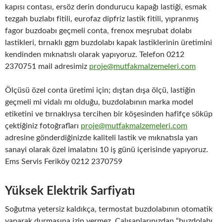
kapısı contası, ersöz derin dondurucu kapağı lastiği, esmak
tezgah buzlabı fitili, eurofaz dipfriz lastik fitili, yıpranmış
fagor buzdoabı geçmeli conta, frenox meşrubat dolabı
lastikleri, tırnaklı ggm buzdolabı kapak lastiklerinin üretimini
kendinden mıknatıslı olarak yapıyoruz. Telefon 0212
2370751 mail adresimiz
proje@mutfakmalzemeleri.com
Ölçüsü özel conta üretimi için; dıştan dışa ölçü, lastiğin
geçmeli mi vidalı mı olduğu, buzdolabının marka model
etiketini ve tırnaklıysa tercihen bir köşesinden hafifçe söküp
çektiğiniz fotoğrafları
proje@mutfakmalzemeleri.com
adresine gönderdiğinizde kaliteli lastik ve mıknatısla yan
sanayi olarak özel imalatını 10 iş günü içerisinde yapıyoruz.
Ems Servis Feriköy 0212 2370759
Yüksek Elektrik Sarfiyatı
Soğutma yetersiz kaldıkça, termostat buzdolabının otomatik
yaparak durmasına izin vermez. Çalışanlarınızdan “buzdolabı