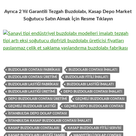
Ayrıca 2 Yıl Garantili Tezgah Buzdolabı, Kasap Depo Market
Soğutucu Satın Almak İçin Resme Tıklayın
BUZDOLABI CONTASI FABRIKASI
BUZDOLABI CONTASI IMALATI
BUZDOLABI CONTASI ÜRETIMI
BUZDOLABI FITILI IMALATI
BUZDOLABI LASTIĞI FABRIKASI
BUZDOLABI LASTIĞI IMALATI
BUZDOLABI LASTIĞI ÜRETIMI
DEPO BUZDOLABI CONTASI IMALATI
DEPO BUZDOLABI CONTASI ÜRETIMI
GEÇMELI BUZDOLABI CONTASI
GEÇMELI BUZDOLABI LASTIĞI
GEÇMELI DEPO BUZDOLABI CONTASI
İSTANBUL'DA DEPO DOLAP CONTASI
İSTANBUL'DA KASAP BUZDOLABI CONTASI IMALATI
KASAP BUZDOLABI CONTALARI
KASAP BUZDOLABI FITILI SERVISI
KASAP BUZDOLABI LASTIĞI TAMIRI
MANYETIKLI DOLAP CONTASI