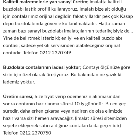
Kaliteli malzemelerle yan sanayi üretim;
İmalatta kaliteli
buzdolabı lastik profili kullanıyoruz, imalatı bize ait olduğu
için contalarımız orijinal değildir, fakat yıllardır pek çok Kasap
depo buzdolabında güvenle kullanılmaktadır. Hatta zaman
zaman bazı sanayi buzdolabı imalatçılarının tedarikçisiyiz de…
Yine de belirtmek isteriz ki; en iyi ve en kaliteli buzdolabı
contası; sadece yetkili servisinden alabileceğiniz orijinal
contadır. Telefon 0212 2370749
Buzdolabı contalarının iadesi yoktur;
Contayı ölçünüze göre
sizin için özel olarak üretiyoruz. Bu bakımdan ne yazık ki
iademiz yoktur.
Üretim süresi;
Size fiyat verip ödemenizin alınmasından
sonra contanın hazırlanma süresi 10 iş günüdür. Bu en geç
süredir, daha erken çıkarsa veya nadiren de olsa elimizde
hazır varsa sizi hemen arayacağız. (imalat süresi sitemizden
sepete ekleyerek satın aldığınız contalarda da geçerlidir)
Telefon 0212 2370750