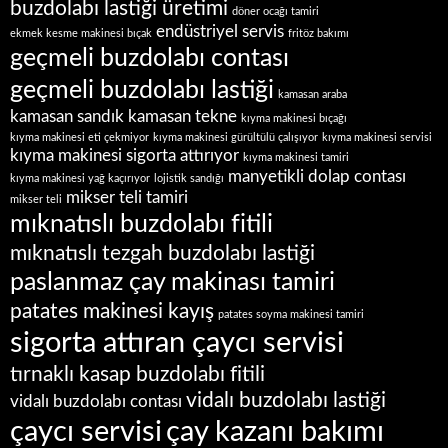
buzdolabı lastiği üretimi
döner ocağı tamiri
endüstriyel servis
ekmek kesme makinesi bıçak
fritöz bakımı
geçmeli buzdolabı contası
geçmeli buzdolabı lastiği
kamasan araba
kamasan sandık
kamasan tekne
kıyma makinesi bıçağı
kıyma makinesi eti çekmiyor
kıyma makinesi gürültülü çalışıyor
kıyma makinesi servisi
kıyma makinesi sigorta attırıyor
kıyma makinesi tamiri
manyetikli dolap contası
kıyma makinesi yağ kaçırıyor
lojistik sandığı
mikser teli tamiri
mikser teli
mıknatıslı buzdolabı fitili
mıknatıslı tezgah buzdolabı lastiği
paslanmaz çay makinası tamiri
patates makinesi kayış
patates soyma makinesi tamiri
sigorta attıran çaycı servisi
tırnaklı kasap buzdolabı fitili
vidalı buzdolabı lastiği
vidalı buzdolabı contası
çaycı servisi
çay kazanı bakımı