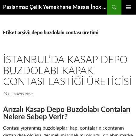
İçeriğe
Ara
Paslanmaz Çelik Yemekhane Masası İnox Krom Bulaşıkhane Evyesi Tezgahı
atla
BIRINCI
MENÜ
Etiket arşivi: depo buzdolabı contası üretimi
İSTANBUL’DA KASAP DEPO
BUZDOLABI KAPAK
CONTASI LASTIĞI ÜRETICISI
03 MAYIS 2025
Arızalı Kasap Depo Buzdolabı Contaları
Nelere Sebep Verir?
Contası yıpranmış buzdolapları kapı contalarını; contanın
dıştan dışa ölçüsü, geçmeli mi vidalı mı olduğu, dolabın marka