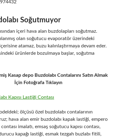
2974432
olabı Soğutmuyor
ısından içeri hava alan buzdolapları soğutmaz.
lanmış olan soğutucu evaporatör üzerindeki
içerisine atamaz, buzu kalınlaştırmaya devam eder.
isindeki ürünlerde bozulmaya başlar, soğutma
miş Kasap depo Buzdolabı Contalarını Satın Almak
İçin Fotoğrafa Tıklayın
deldeki; ölçüsü özel buzdolabı contalarının
ruz; hava alan emir buzdolabı kapak lastiği, empero
contası imalatı, emsaş soğutucu kapısı contası,
urucu kapağı lastiği, esmak tezgah buzlabı fitili,