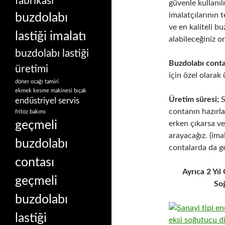
fabrikası
güvenle kullanı
imalatçılarının t
buzdolabı
ve en kaliteli b
lastiği imalatı
alabileceğiniz o
buzdolabı lastiği
Buzdolabı contal
üretimi
için özel olarak
döner ocağı tamiri
ekmek kesme makinesi bıçak
Üretim süresi;
S
endüstriyel servis
contanın hazırl
fritöz bakımı
geçmeli
erken çıkarsa ve
arayacağız. (ima
buzdolabı
contalarda da g
contası
Ayrıca 2 Yı
geçmeli
Soğ
buzdolabı
lastiği