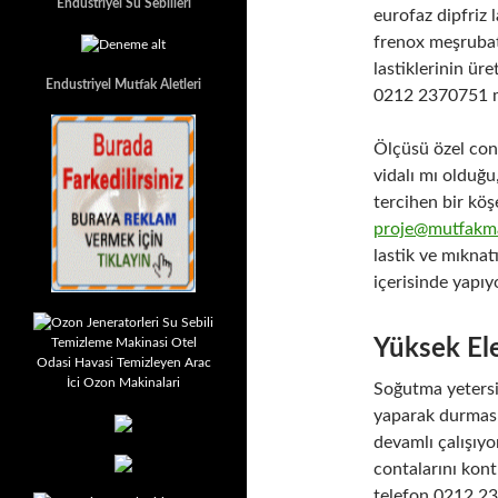
Endustriyel Su Sebilleri
eurofaz dipfriz 
frenox meşrubat 
lastiklerinin ür
Endustriyel Mutfak Aletleri
0212 2370751 m
Ölçüsü özel cont
vidalı mı olduğu
tercihen bir köş
proje@mutfakma
lastik ve mıknat
içerisinde yapı
Yüksek Ele
Soğutma yetersi
yaparak durması
devamlı çalışıyo
contalarını kont
telefon 0212 2