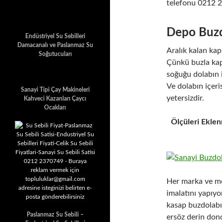
telefonu 0212 
Depo Buzd
Endüstriyel Su Sebilleri
Damacanalı ve Paslanmaz Su
Aralık kalan kap
Soğutucuları
Çünkü buzla kap
soğuğu dolabın 
Ve dolabın içer
Sanayi Tipi Çay Makineleri
yetersizdir.
Kahveci Kazanları Çaycı
Ocakları
Ölçüleri Eklen
Her marka ve mo
imalatını yapıyo
kasap buzdolabı 
Paslanmaz Su Sebili –
ersöz derin dond