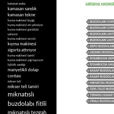
kamasan araba
kamasan sandık
kamasan tekne
kıyma makinesi bıçağı
BUZDOLABI CONTA
kıyma makinesi eti çekmiyor
BUZDOLABI CONT
kıyma makinesi gürültülü
BUZDOLABI LASTI
çalışıyor
kıyma makinesi servisi
BUZDOLABI LASTI
kıyma makinesi
DEPO BUZDOLABI
sigorta attırıyor
GEÇMELI BUZDOLA
kıyma makinesi tamiri
İSTANBUL'DA DE
kıyma makinesi yağ kaçırıyor
İSTANBUL'DA KAS
lojistik sandığı
manyetikli dolap
KASAP BUZDOLAB
contası
KASAP BUZDOLABI
mikser teli
MIKNATISLI BUZDO
mikser teli tamiri
ÖZEL ÖLÇÜ BUZD
mıknatıslı
TIRNAKLI KASAP 
VIDALI BUZDOLAB
buzdolabı fitili
mıknatıslı tezgah