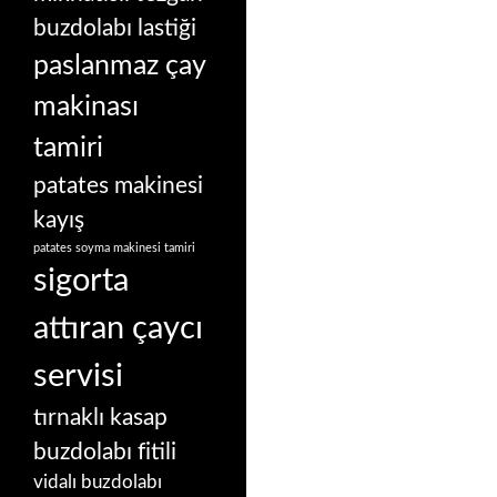
buzdolabı lastiği
paslanmaz çay
makinası
tamiri
patates makinesi
kayış
patates soyma makinesi tamiri
sigorta
attıran çaycı
servisi
tırnaklı kasap
buzdolabı fitili
vidalı buzdolabı