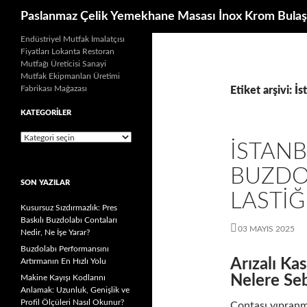
Ara
Paslanmaz Çelik Yemekhane Masası İnox Krom Bulaş
İçeriğe
Endüstriyel Mutfak İmalatçısı
Fiyatları Lokanta Restoran
atla
Mutfağı Üreticisi Sanayi
Mutfak Ekipmanları Üretimi
Fabrikası Mağazası
Etiket arşivi: İ
KATEGORILER
Kategoriler
İSTANB
BUZDO
SON YAZILAR
LASTIĞ
Kusursuz Sızdırmazlık: Pres
Baskılı Buzdolabı Contaları
03 MAYIS 2025
Nedir, Ne İşe Yarar?
Buzdolabı Performansını
Arızalı Ka
Artırmanın En Hızlı Yolu
Nelere Se
Makine Kayışı Kodlarını
Anlamak: Uzunluk, Genişlik ve
Profil Ölçüleri Nasıl Okunur?
Contası yıpranmı