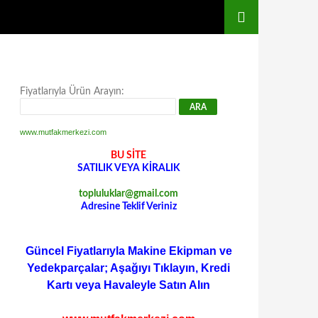
Fiyatlarıyla Ürün Arayın:
www.mutfakmerkezi.com
BU SİTE
SATILIK VEYA KİRALIK
topluluklar@gmail.com
Adresine Teklif Veriniz
Güncel Fiyatlarıyla Makine Ekipman ve
Yedekparçalar; Aşağıyı Tıklayın, Kredi
Kartı veya Havaleyle Satın Alın