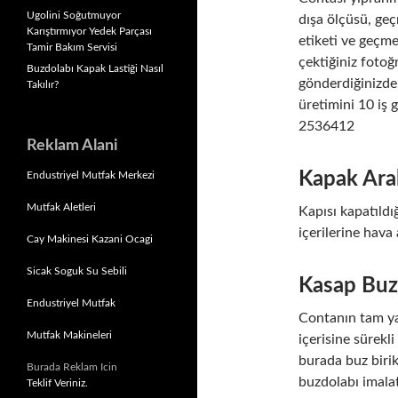
Ugolini Soğutmuyor
dışa ölçüsü, ge
Karıştırmıyor Yedek Parçası
etiketi ve geçme
Tamir Bakım Servisi
çektiğiniz fotoğ
Buzdolabı Kapak Lastiği Nasıl
gönderdiğinizde 
Takılır?
üretimini 10 iş 
2536412
Reklam Alani
Kapak Aral
Endustriyel Mutfak Merkezi
Mutfak Aletleri
Kapısı kapatıld
içerilerine hava 
Cay Makinesi Kazani Ocagi
Sicak Soguk Su Sebili
Kasap Buz
Endustriyel Mutfak
Contanın tam ya
Mutfak Makineleri
içerisine sürekl
burada buz biri
Burada Reklam Icin
buzdolabı imalat
Teklif Veriniz.