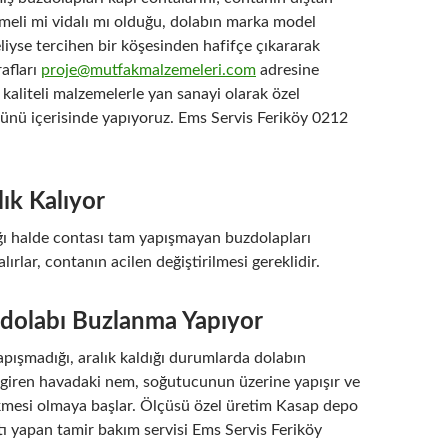
çmeli mi vidalı mı olduğu, dolabın marka model
liyse tercihen bir köşesinden hafifçe çıkararak
rafları
proje@mutfakmalzemeleri.com
adresine
kaliteli malzemelerle yan sanayi olarak özel
günü içerisinde yapıyoruz. Ems Servis Feriköy 0212
ık Kalıyor
ığı halde contası tam yapışmayan buzdolapları
alırlar, contanın acilen değiştirilmesi gereklidir.
dolabı Buzlanma Yapıyor
pışmadığı, aralık kaldığı durumlarda dolabın
i giren havadaki nem, soğutucunun üzerine yapışır ve
kmesi olmaya başlar. Ölçüsü özel üretim Kasap depo
ı yapan tamir bakım servisi Ems Servis Feriköy