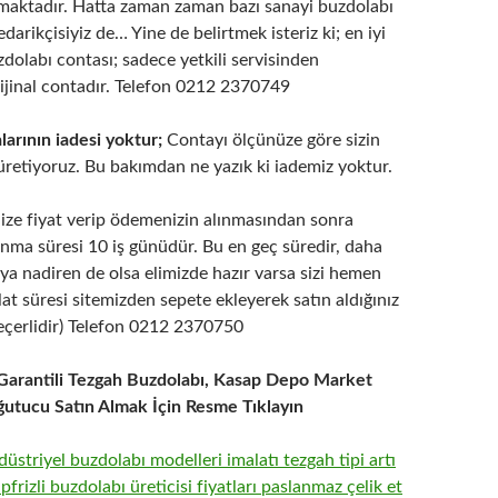
lmaktadır. Hatta zaman zaman bazı sanayi buzdolabı
edarikçisiyiz de… Yine de belirtmek isteriz ki; en iyi
uzdolabı contası; sadece yetkili servisinden
rijinal contadır. Telefon 0212 2370749
arının iadesi yoktur;
Contayı ölçünüze göre sizin
 üretiyoruz. Bu bakımdan ne yazık ki iademiz yoktur.
ize fiyat verip ödemenizin alınmasından sonra
anma süresi 10 iş günüdür. Bu en geç süredir, daha
ya nadiren de olsa elimizde hazır varsa sizi hemen
lat süresi sitemizden sepete ekleyerek satın aldığınız
eçerlidir) Telefon 0212 2370750
l Garantili Tezgah Buzdolabı, Kasap Depo Market
utucu Satın Almak İçin Resme Tıklayın