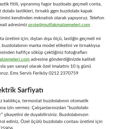
lastik fitili, yıpranmış fagor buzdoabı geçmeli conta,
dolabı lastikleri, tırnaklı ggm buzdolabı kapak
etimini kendinden mıknatıslı olarak yapıyoruz. Telefon
ail adresimiz
proje@mutfakmalzemeleri.com
a üretimi için; dıştan dışa ölçü, lastiğin geçmeli mi
, buzdolabının marka model etiketini ve tırnaklıysa
esinden hafifçe söküp çektiğiniz fotoğrafları
lzemeleri.com
adresine gönderdiğinizde kaliteli
ısla yan sanayi olarak özel imalatını 10 iş günü
yoruz. Ems Servis Feriköy 0212 2370759
ktrik Sarfiyatı
z kaldıkça, termostat buzdolabının otomatik
na izin vermez. Çalışanlarınızdan “buzdolabı
r” şikayetini de duyabilirsiniz. Buzdolabınızın
rol ediniz, Özel öçülü buzdolabı contası üretimi için
375906