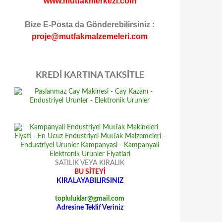
www.mutfakmerkezi.com
Bize E-Posta da Gönderebilirsiniz :
proje@mutfakmalzemeleri.com
KREDİ KARTINA TAKSİTLE
SATILIK VEYA KIRALIK
BU SİTEYİ
KIRALAYABILIRSINIZ
topluluklar@gmail.com
Adresine Teklif Veriniz