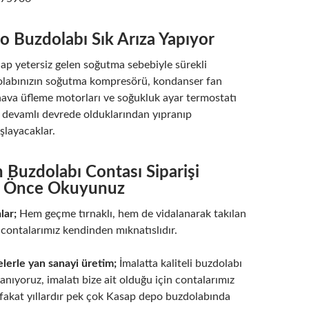
 Buzdolabı Sık Arıza Yapıyor
lap yetersiz gelen soğutma sebebiyle sürekli
dolabınızın soğutma kompresörü, kondanser fan
ava üfleme motorları ve soğukluk ayar termostatı
a devamlı devrede olduklarından yıpranıp
şlayacaklar.
in Buzdolabı Contası Siparişi
 Önce Okuyunuz
lar;
Hem geçme tırnaklı, hem de vidalanarak takılan
 contalarımız kendinden mıknatıslıdır.
elerle yan sanayi üretim;
İmalatta kaliteli buzdolabı
llanıyoruz, imalatı bize ait olduğu için contalarımız
r, fakat yıllardır pek çok Kasap depo buzdolabında