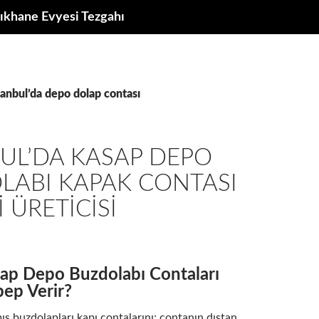
ıkhane Evyesi Tezgahı
stanbul’da depo dolap contası
UL’DA KASAP DEPO
LABI KAPAK CONTASI
I ÜRETICISI
sap Depo Buzdolabı Contaları
bep Verir?
ş buzdolapları kapı contalarını; contanın dıştan