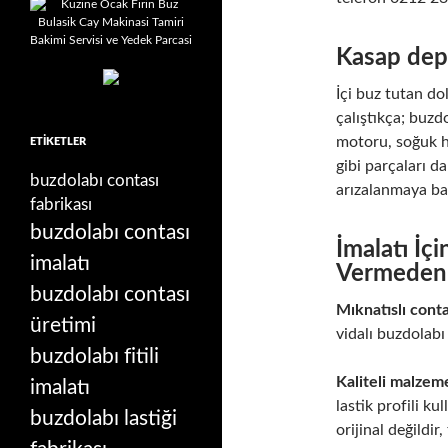
Kasap depo
İçi buz tutan do
çalıştıkça; buz
motoru, soğuk h
ETIKETLER
gibi parçaları d
buzdolabı contası
arızalanmaya ba
fabrikası
buzdolabı contası
İmalatı İç
imalatı
Vermeden
buzdolabı contası
Mıknatıslı conta
üretimi
vidalı buzdolabı
buzdolabı fitili
Kaliteli malzem
imalatı
lastik profili ku
buzdolabı lastiği
orijinal değildi