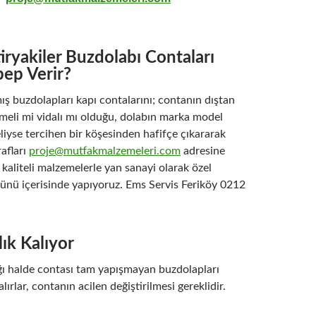
ryakiler Buzdolabı Contaları
bep Verir?
ş buzdolapları kapı contalarını; contanın dıştan
çmeli mi vidalı mı olduğu, dolabın marka model
liyse tercihen bir köşesinden hafifçe çıkararak
rafları
proje@mutfakmalzemeleri.com
adresine
kaliteli malzemelerle yan sanayi olarak özel
günü içerisinde yapıyoruz. Ems Servis Feriköy 0212
ık Kalıyor
ığı halde contası tam yapışmayan buzdolapları
alırlar, contanın acilen değiştirilmesi gereklidir.