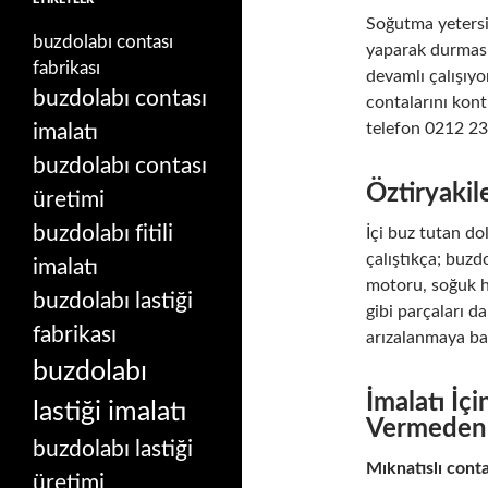
Soğutma yetersi
buzdolabı contası
yaparak durması
fabrikası
devamlı çalışıyo
buzdolabı contası
contalarını kont
telefon 0212 2
imalatı
buzdolabı contası
Öztiryakil
üretimi
buzdolabı fitili
İçi buz tutan do
çalıştıkça; buz
imalatı
motoru, soğuk h
buzdolabı lastiği
gibi parçaları d
fabrikası
arızalanmaya ba
buzdolabı
İmalatı İç
lastiği imalatı
Vermeden
buzdolabı lastiği
Mıknatıslı conta
üretimi