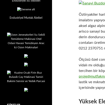
Endustriyel Su Sebilleri
Öztiryakiler har
Endustriyel Mutfak Aletleri
imalatını yapıyo
aksel algaz alpi
arisco sanayi bu
derin dondurucu 
contaları üretimi
0212 2370751 m
Ölçüsü özel cont
vidalı mı olduğu
tercihen bir köş
proje@mutfakma
lastik ve mıknat
içerisinde yapı
Yüksek Ele
ETIKETLER