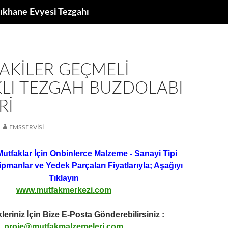
ıkhane Evyesi Tezgahı
AKILER GEÇMELI
KLI TEZGAH BUZDOLABI
RI
EMSSERVISI
Mutfaklar İçin Onbinlerce Malzeme - Sanayi Tipi
ipmanlar ve Yedek Parçaları Fiyatlarıyla; Aşağıyı
Tıklayın
www.mutfakmerkezi.com
leriniz İçin Bize E-Posta Gönderebilirsiniz :
proje@mutfakmalzemeleri.com