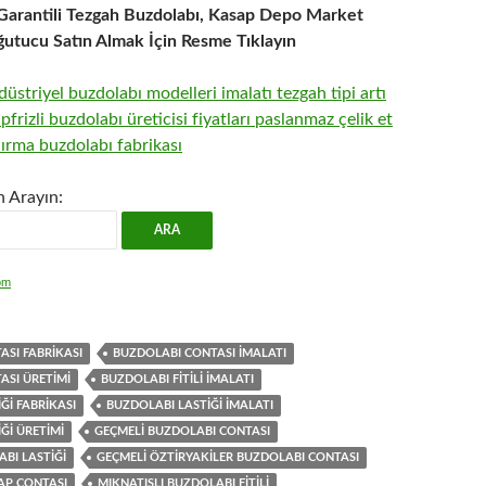
l Garantili Tezgah Buzdolabı, Kasap Depo Market
utucu Satın Almak İçin Resme Tıklayın
n Arayın:
om
SI FABRIKASI
BUZDOLABI CONTASI IMALATI
ASI ÜRETIMI
BUZDOLABI FITILI IMALATI
ĞI FABRIKASI
BUZDOLABI LASTIĞI IMALATI
ĞI ÜRETIMI
GEÇMELI BUZDOLABI CONTASI
BI LASTIĞI
GEÇMELI ÖZTIRYAKILER BUZDOLABI CONTASI
AP CONTASI
MIKNATISLI BUZDOLABI FITILI