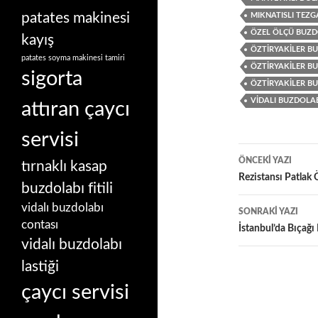
patates makinesi
MIKNATISLI TEZG
ÖZEL ÖLÇÜ BUZDO
kayış
ÖZTIRYAKILER BU
patates soyma makinesi tamiri
ÖZTIRYAKILER BUZ
sigorta
ÖZTIRYAKILER BU
VIDALI BUZDOLAB
attıran çaycı
servisi
Yazı
ÖNCEKI YAZI
tırnaklı kasap
dolaşımı
Rezistansı Patlak 
buzdolabı fitili
vidalı buzdolabı
SONRAKI YAZI
contası
İstanbul’da Bıçağı
vidalı buzdolabı
lastiği
çaycı servisi