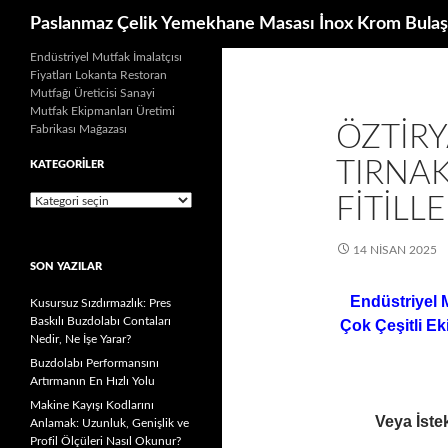
Ara
Paslanmaz Çelik Yemekhane Masası İnox Krom Bulaş
İçeriğe
Endüstriyel Mutfak İmalatçısı
Fiyatları Lokanta Restoran
atla
Mutfağı Üreticisi Sanayi
Mutfak Ekipmanları Üretimi
ÖZTIRY
Fabrikası Mağazası
TIRNA
KATEGORILER
FITILLE
Kategoriler
14 NISAN 2025
SON YAZILAR
Endüstriyel 
Kusursuz Sızdırmazlık: Pres
Baskılı Buzdolabı Contaları
Çok Çeşitli Ek
Nedir, Ne İşe Yarar?
Buzdolabı Performansını
Artırmanın En Hızlı Yolu
Makine Kayışı Kodlarını
Veya İstek
Anlamak: Uzunluk, Genişlik ve
Profil Ölçüleri Nasıl Okunur?