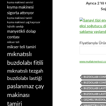
kıyma makinesi servisi
Ayrıca 2 Yı
kıyma makinesi
Soğ
sigorta attırıyor
kıyma makinesi tamiri
kıyma makinesi yağ kaçırıyor
lojistik sandığı
manyetikli dolap
contası
mikser teli
Fiyatlarıyla Ürü
mikser teli tamiri
mıknatıslı
buzdolabı fitili
www.mutfakmerkezi.c
mıknatıslı tezgah
BUZDOLABI CONTA
buzdolabı lastiği
BUZDOLABI CONT
paslanmaz çay
BUZDOLABI LASTI
makinası
BUZDOLABI LASTI
GEÇMELI BUZDOLA
tamiri
MANYETIKLI DOL