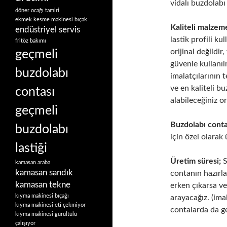
vidalı buzdolabı
döner ocağı tamiri
ekmek kesme makinesi bıçak
Kaliteli malzem
endüstriyel servis
lastik profili ku
fritöz bakımı
orijinal değildir
geçmeli
güvenle kullanı
buzdolabı
imalatçılarının t
ve en kaliteli b
contası
alabileceğiniz o
geçmeli
Buzdolabı contal
buzdolabı
için özel olarak
lastiği
Üretim süresi;
S
kamasan araba
kamasan sandık
contanın hazırl
kamasan tekne
erken çıkarsa ve
kıyma makinesi bıçağı
arayacağız. (ima
kıyma makinesi eti çekmiyor
contalarda da g
kıyma makinesi gürültülü
çalışıyor