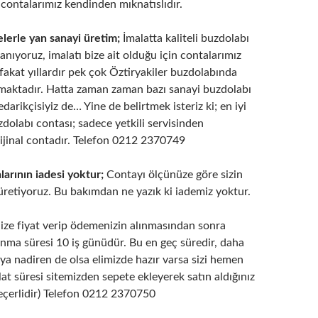
 contalarımız kendinden mıknatıslıdır.
elerle yan sanayi üretim;
İmalatta kaliteli buzdolabı
llanıyoruz, imalatı bize ait olduğu için contalarımız
, fakat yıllardır pek çok Öztiryakiler buzdolabında
lmaktadır. Hatta zaman zaman bazı sanayi buzdolabı
edarikçisiyiz de… Yine de belirtmek isteriz ki; en iyi
uzdolabı contası; sadece yetkili servisinden
rijinal contadır. Telefon 0212 2370749
arının iadesi yoktur;
Contayı ölçünüze göre sizin
 üretiyoruz. Bu bakımdan ne yazık ki iademiz yoktur.
ize fiyat verip ödemenizin alınmasından sonra
anma süresi 10 iş günüdür. Bu en geç süredir, daha
ya nadiren de olsa elimizde hazır varsa sizi hemen
lat süresi sitemizden sepete ekleyerek satın aldığınız
eçerlidir) Telefon 0212 2370750