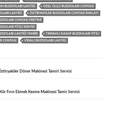
AH BUZDOLABI LASTIĞI
ÖZEL ÖLÇÜ BUZDOLABI CONTASI
LABI LASTIĞI
ÖZTIRYAKILER BUZDOLABI CONTASI IMALATI
ZDOLABI CONTASI ÜRETIMI
DOLABI FITILI SERVISI
ZDOLABI LASTIĞI TAMIRI
TIRNAKLI KASAP BUZDOLABI FITILI
I CONTASI
VIDALI BUZDOLABI LASTIĞI
Öztiryakiler Döner Makinesi Tamiri Servisi
 Kör Fırın Ekmek Kesme Makinesi Tamir Servisi