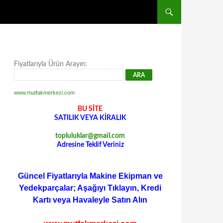
Fiyatlarıyla Ürün Arayın:
www.mutfakmerkezi.com
BU SİTE
SATILIK VEYA KİRALIK
topluluklar@gmail.com
Adresine Teklif Veriniz
Güncel Fiyatlarıyla Makine Ekipman ve
Yedekparçalar; Aşağıyı Tıklayın, Kredi
Kartı veya Havaleyle Satın Alın