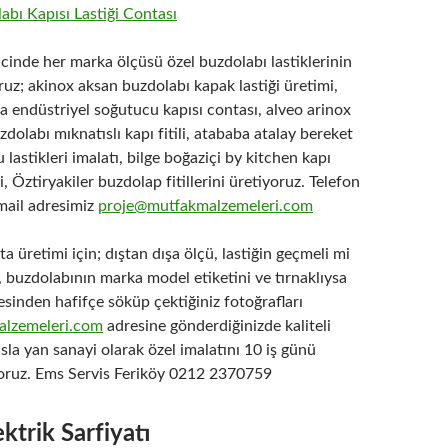
icinde her marka ölçüsü özel buzdolabı lastiklerinin
ruz; akinox aksan buzdolabı kapak lastiği üretimi,
na endüstriyel soğutucu kapısı contası, alveo arinox
zdolabı mıknatıslı kapı fitili, atababa atalay bereket
lastikleri imalatı, bilge boğaziçi by kitchen kapı
, Öztiryakiler buzdolap fitillerini üretiyoruz. Telefon
ail adresimiz
proje@mutfakmalzemeleri.com
a üretimi için; dıştan dışa ölçü, lastiğin geçmeli mi
, buzdolabının marka model etiketini ve tırnaklıysa
esinden hafifçe söküp çektiğiniz fotoğrafları
lzemeleri.com
adresine gönderdiğinizde kaliteli
ısla yan sanayi olarak özel imalatını 10 iş günü
yoruz. Ems Servis Feriköy 0212 2370759
ktrik Sarfiyatı