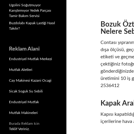
Ugolini Soğutmuyor
Karıştırmıyor Yedek Parçası
Tamir Bakım Servisi
Bozuk Özti
Buzdolabı Kapak Lastiği Nasıl
Takılır?
Nelere Se
Contası yıpranmı
Reklam Alani
dışa ölçüsü, ge
etiketi ve geçme
Endustriyel Mutfak Merkezi
çektiğiniz fotoğ
Mutfak Aletleri
gönderdiğinizde 
üretimini 10 iş 
Cay Makinesi Kazani Ocagi
2536412
Sicak Soguk Su Sebili
Kapak Aral
Endustriyel Mutfak
Mutfak Makineleri
Kapısı kapatıld
içerilerine hava 
Burada Reklam Icin
Teklif Veriniz.