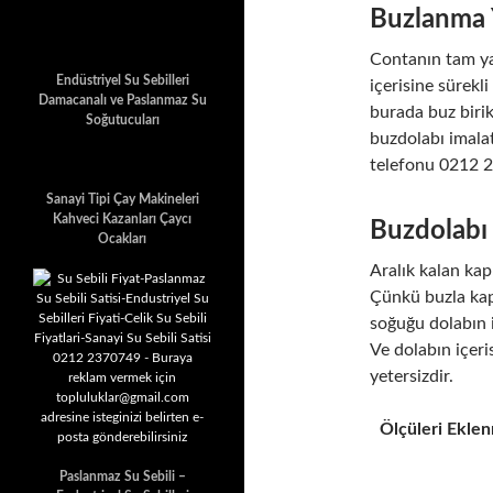
Buzlanma 
Contanın tam ya
Endüstriyel Su Sebilleri
içerisine sürekl
Damacanalı ve Paslanmaz Su
burada buz biri
Soğutucuları
buzdolabı imalat
telefonu 0212 
Sanayi Tipi Çay Makineleri
Kahveci Kazanları Çaycı
Buzdolabı
Ocakları
Aralık kalan kap
Çünkü buzla kap
soğuğu dolabın 
Ve dolabın içer
yetersizdir.
Ölçüleri Eklen
Paslanmaz Su Sebili –