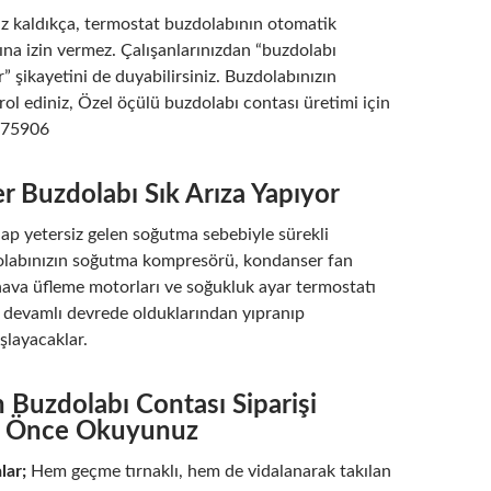
z kaldıkça, termostat buzdolabının otomatik
na izin vermez. Çalışanlarınızdan “buzdolabı
r” şikayetini de duyabilirsiniz. Buzdolabınızın
rol ediniz, Özel öçülü buzdolabı contası üretimi için
375906
er Buzdolabı Sık Arıza Yapıyor
lap yetersiz gelen soğutma sebebiyle sürekli
dolabınızın soğutma kompresörü, kondanser fan
ava üfleme motorları ve soğukluk ayar termostatı
a devamlı devrede olduklarından yıpranıp
şlayacaklar.
in Buzdolabı Contası Siparişi
 Önce Okuyunuz
lar;
Hem geçme tırnaklı, hem de vidalanarak takılan